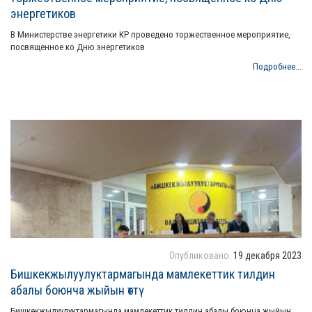
энергетиков
В Министерстве энергетики КР проведено торжественное мероприятие,
посвященное ко Дню энергетиков
Подробнее...
Опубликовано:
19 декабря 2023
Бишкекжылуулуктармагында мамлекеттик тилдин
абалы боюнча жыйын өттү
Бишкекжылуулуктармагында мамлекеттик тилдин абалы боюнча жыйын