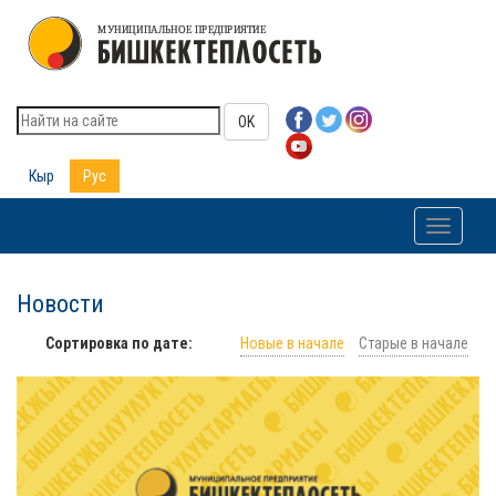
OK
Кыр
Рус
Toggle
navigati
Новости
Сортировка по дате:
Новые в начале
Старые в начале