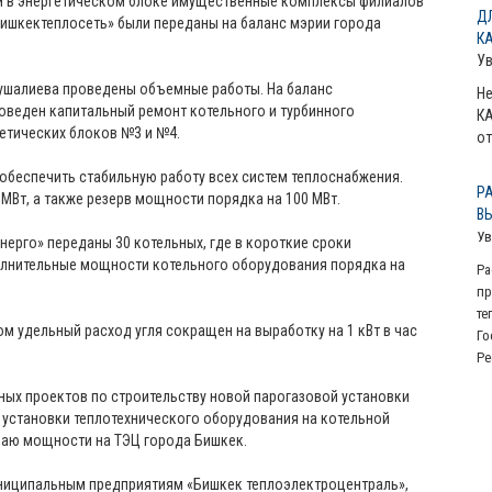
рм в энергетическом блоке имущественные комплексы филиалов
Д
Бишкектеплосеть» были переданы на баланс мэрии города
К
У
ушалиева проведены объемные работы. На баланс
Не
роведен капитальный ремонт котельного и турбинного
КА
етических блоков №3 и №4.
от
 обеспечить стабильную работу всех систем теплоснабжения.
Р
Вт, а также резерв мощности порядка на 100 МВт.
В
Ув
нерго» переданы 30 котельных, где в короткие сроки
лнительные мощности котельного оборудования порядка на
Ра
пр
те
м удельный расход угля сокращен на выработку на 1 кВт в час
Го
Ре
ных проектов по строительству новой парогазовой установки
й установки теплотехнического оборудования на котельной
ваю мощности на ТЭЦ города Бишкек.
униципальным предприятиям «Бишкек теплоэлектроцентраль»,