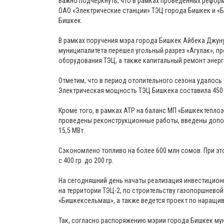
Важно подчеркнуть, что в рамках проведенных рефо
ОАО «Электрические станции» ТЭЦ города Бишкек и «
Бишкек.
В рамках поручения мэра города Бишкек Айбека Джун
муниципалитета перешел угольный разрез «Агулак», п
оборудования ТЭЦ, а также капитальный ремонт энерг
Отметим, что в период отопительного сезона удалось
Электрическая мощность ТЭЦ Бишкека составила 450 М
Кроме того, в рамках АТР на баланс МП «Бишкектеплоэ
проведены реконструкционные работы, введены допо
15,5 МВт.
Сэкономлено топливо на более 600 млн сомов. При это
с 400 гр. до 200 гр.
На сегодняшний день начаты реализация инвестицион
на территории ТЭЦ-2, по строительству газопоршнево
«Бишкексельмаш», а также ведется проект по наращи
Так, согласно распоряжению мэрии города Бишкек м