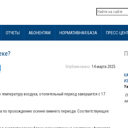
ОТЧЕТЫ
АБОНЕНТАМ
НОРМАТИВНАЯ БАЗА
ПРЕСС-ЦЕН
еке?
П
Опубликовано:
14 марта 2025
К
И
У
 температуру воздуха, отопительный период завершится с 17
П
за
ба по прохождению осенне-зимнего периода. Соответствующее