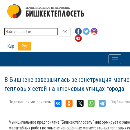
OK
Кыр
Рус
Toggle
navigati
В Бишкеке завершилась реконструкция маги
тепловых сетей на ключевых улицах города
Поделиться материалом
Опубликов
Муниципальное предприятие "Бишкектеплосеть" информирует о зав
масштабных работ по замене изношенных магистральных тепловых се